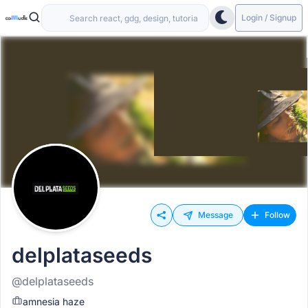
Login / Signup
Message
Follow
delplataseeds
@delplataseeds
amnesia haze