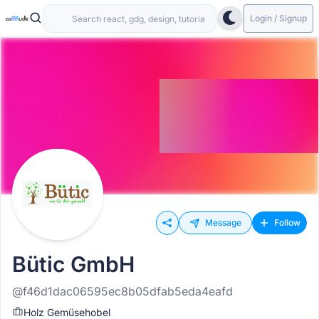
Login / Signup
Message
Follow
Bütic GmbH
@f46d1dac06595ec8b05dfab5eda4eafd
Holz Gemüsehobel