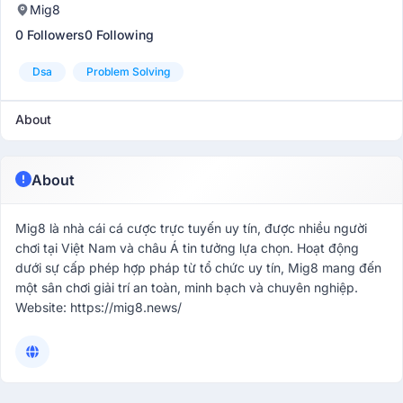
Mig8
0 Followers
0 Following
Dsa
Problem Solving
About
About
Mig8 là nhà cái cá cược trực tuyến uy tín, được nhiều người
chơi tại Việt Nam và châu Á tin tưởng lựa chọn. Hoạt động
dưới sự cấp phép hợp pháp từ tổ chức uy tín, Mig8 mang đến
một sân chơi giải trí an toàn, minh bạch và chuyên nghiệp.
Website: https://mig8.news/